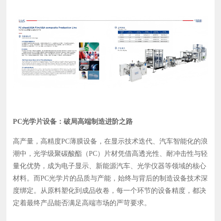
PC光学片设备：破局高端制造进阶之路
高产量，高精度PC薄膜设备，在显示技术迭代、汽车智能化的浪
潮中，光学级聚碳酸酯（PC）片材凭借高透光性、耐冲击性与轻
量化优势，成为电子显示、新能源汽车、光学仪器等领域的核心
材料。而PC光学片的品质与产能，始终与背后的制造设备技术深
度绑定。从原料塑化到成品收卷，每一个环节的设备精度，都决
定着最终产品能否满足高端市场的严苛要求。