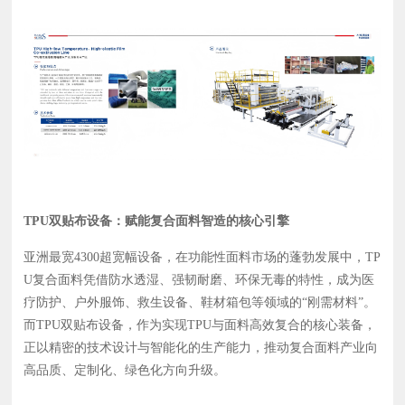
TPU双贴布设备：赋能复合面料智造的核心引擎
亚洲最宽4300超宽幅设备，在功能性面料市场的蓬勃发展中，TP
U复合面料凭借防水透湿、强韧耐磨、环保无毒的特性，成为医
疗防护、户外服饰、救生设备、鞋材箱包等领域的“刚需材料”。
而TPU双贴布设备，作为实现TPU与面料高效复合的核心装备，
正以精密的技术设计与智能化的生产能力，推动复合面料产业向
高品质、定制化、绿色化方向升级。