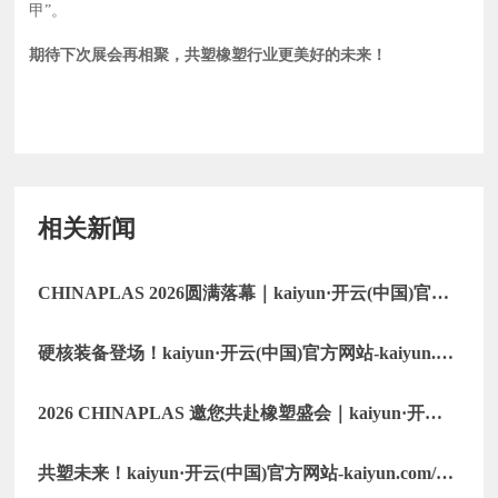
甲”。
期待下次展会再相聚，共塑橡塑行业更美好的未来！
相关新闻
CHINAPLAS 2026圆满落幕｜kaiyun·开云(中国)官方
网站-kaiyun.com & 奥瑞斯完美收官
硬核装备登场！kaiyun·开云(中国)官方网站-kaiyun.co
m/奥瑞斯公司闪耀国际橡塑展首日
2026 CHINAPLAS 邀您共赴橡塑盛会｜kaiyun·开云
(中国)官方网站-kaiyun.com/奥瑞斯机械公司展位预告
共塑未来！kaiyun·开云(中国)官方网站-kaiyun.com/奥