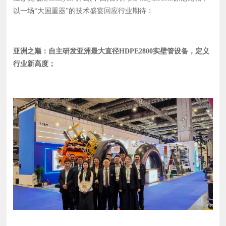
以一场“大国重器”的技术盛宴回应行业期待：
亚洲之巅：自主研发亚洲最大直径HDPE2800实壁管设备，定义
行业新高度；