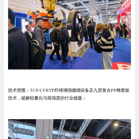
技术突围：TCP/CFRTP纤维增强缠绕设备及九层复合PP蜂窝板
技术，破解轻量化与高强度的行业难题；