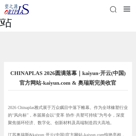
kaiyun·开云(中国)官方网
站
CHINAPLAS 2026圆满落幕｜kaiyun·开云(中国)
官方网站-kaiyun.com & 奥瑞斯完美收官
2026 Chinaplas雅式展于万众瞩目中落下帷幕。作为全球橡塑行业
的“风向标”，本届展会以“变革·协作·共塑可持续”为号令，深度
聚焦循环经济、数字化、创新材料及高端制造四大高地。
江苏奥瑞斯&kaiyun·开云(中国)官方网站-kaiyun.com惊艳亮相，