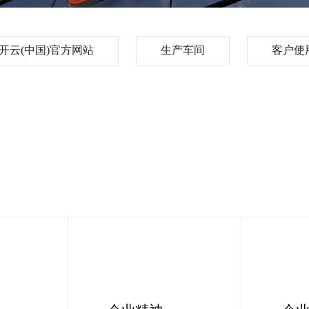
un·开云(中国)官方网站
生产车间
客户使