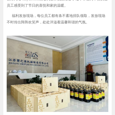
员工感受到了节日的喜悦和家的温暖。
福利发放现场，每位员工都有条不紊地排队领取，发放现场
不时传出阵阵欢笑声，处处洋溢着温馨和谐的气氛。