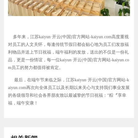
多年来，江苏kaiyun·开云(中国)官方网站-kaiyun.com高度重视
对员工的人文关怀，每逢传统节假日都会贴心地为员工们发放福
利物品并送上节日祝福，端午福利的发放，送出的不仅是一份礼
品，更是一份情谊，每一位kaiyun·开云(中国)官方网站-kaiyun.co
m员工的努力都值得被肯定。
最后，在端午节来临之际，江苏kaiyun·开云(中国)官方网站-k
aiyun.com再次向全体员工以及长期以来关心与支持我们事业发展
的各级领导和社会各界朋友致以最诚挚的节日祝福：“粽〞享幸
福，端午安康！