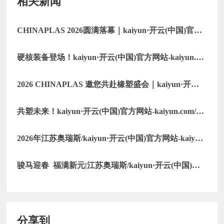
相关新闻
CHINAPLAS 2026圆满落幕｜kaiyun·开云(中国)官方
网站-kaiyun.com & 奥瑞斯完美收官
硬核装备登场！kaiyun·开云(中国)官方网站-kaiyun.co
m/奥瑞斯公司闪耀国际橡塑展首日
2026 CHINAPLAS 邀您共赴橡塑盛会｜kaiyun·开云
(中国)官方网站-kaiyun.com/奥瑞斯机械公司展位预告
共塑未来！kaiyun·开云(中国)官方网站-kaiyun.com/奥
瑞斯机械公司邀您相约 CHINAPLAS 2026 国际橡塑
展
2026年江苏奥瑞斯/kaiyun·开云(中国)官方网站-kaiyun.
com机械年会盛典圆满举行
骏马迎春 福满新元|江苏奥瑞斯/kaiyun·开云(中国)官
方网站-kaiyun.com机械2026年放假通知
分享到