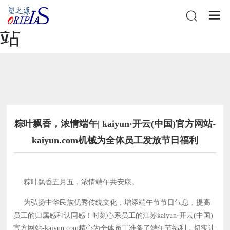
kaiyun·开云(中国)官方网
站
粽叶飘香，浓情端午| kaiyun·开云(中国)官方网站-
kaiyun.com机械为全体员工发放节日福利
粽叶飘香五月五，浓情端午共安康。
为弘扬中华民族优秀传统文化，增添端午节节日气息，提高
员工的归属感和认同感！时刻心系员工的江苏kaiyun·开云(中国)
官方网站-kaiyun.com精心为全体员工准备了端午节福利，切实让