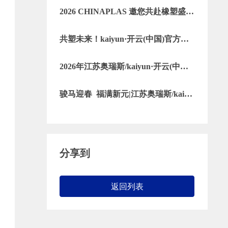
际橡塑展首日
2026 CHINAPLAS 邀您共赴橡塑盛会
｜kaiyun·开云(中国)官方网站-kaiyun.
com/奥瑞斯机械公司展位预告
共塑未来！kaiyun·开云(中国)官方网
站-kaiyun.com/奥瑞斯机械公司邀您相
约 CHINAPLAS 2026 国际橡塑展
2026年江苏奥瑞斯/kaiyun·开云(中国)
官方网站-kaiyun.com机械年会盛典圆
满举行
骏马迎春 福满新元|江苏奥瑞斯/kaiyu
n·开云(中国)官方网站-kaiyun.com机
械2026年放假通知
分享到
返回列表