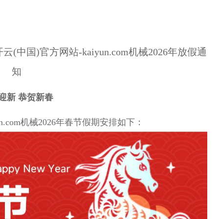
云(中国)官方网站-kaiyun.com机械2026年放假通
知
迎新 恭贺新春
yun.com机械2026年春节假期安排如下：