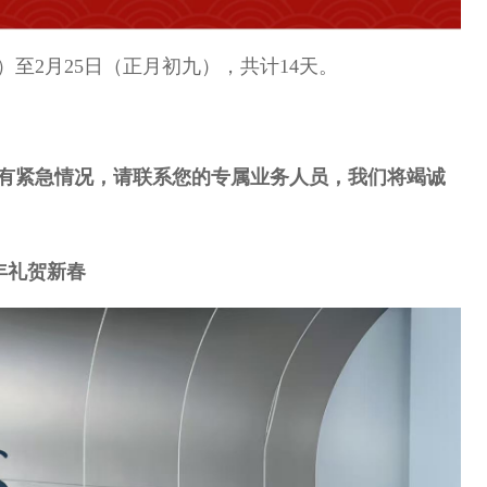
五）至2月25日（正月初九），共计14天。
您有紧急情况，请联系您的专属业务人员，我们将竭诚
年礼贺新春