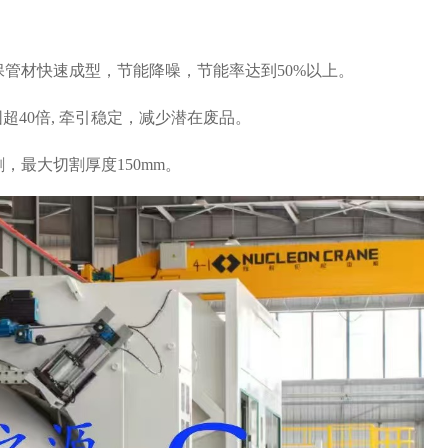
材快速成型，节能降噪，节能率达到50%以上。
40倍, 牵引稳定，减少潜在废品。
最大切割厚度150mm。