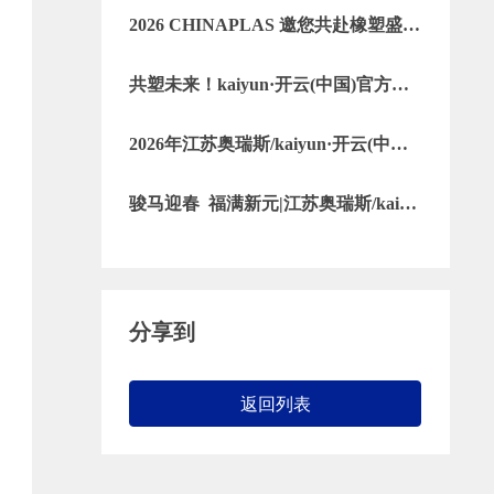
际橡塑展首日
2026 CHINAPLAS 邀您共赴橡塑盛会
｜kaiyun·开云(中国)官方网站-kaiyun.
com/奥瑞斯机械公司展位预告
共塑未来！kaiyun·开云(中国)官方网
站-kaiyun.com/奥瑞斯机械公司邀您相
约 CHINAPLAS 2026 国际橡塑展
2026年江苏奥瑞斯/kaiyun·开云(中国)
官方网站-kaiyun.com机械年会盛典圆
满举行
骏马迎春 福满新元|江苏奥瑞斯/kaiyu
n·开云(中国)官方网站-kaiyun.com机
械2026年放假通知
分享到
返回列表