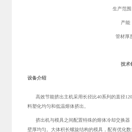
生产范围：
产能：1
管材厚度
技术
设备介绍
高效节能挤出主机采用长径比40系列的直径120
料塑化均匀和低温熔体挤出。
挤出机与模具之间配置特殊的熔体冷却交换器，
壁厚均匀。大体积长螺旋结构的模具，配有优化数