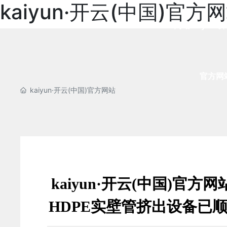
kaiyun·开云(中国)官方
网站kaiyun·
官方网
kaiyun·开云(中国)官方网站
kaiyun·开云(中国)官方网站
HDPE实壁管挤出设备已