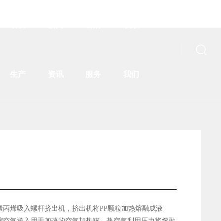
研发
新闻
售后
联系
生产
资讯
服务
我们
聚丙烯吸入螺杆挤出机，挤出机将PP颗粒加热熔融成液
缩空气送入用于加热的空气加热罐。热空气利用压力将熔融