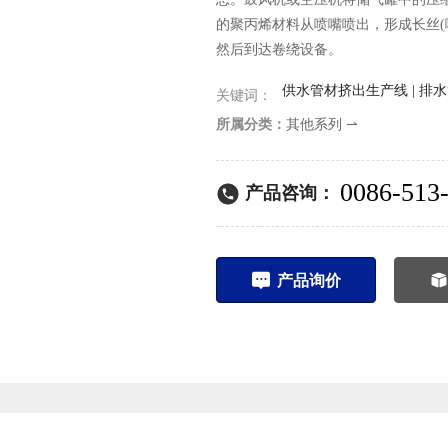
的聚丙烯材料从喷嘴喷出，形成长丝(
然后到达卷绕设备。
供水管材挤出生产线 | 排
关键词：
所属分类：
其他系列 ⇀
0086-513
产品咨询：
产品询价