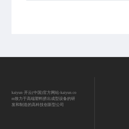
kaiyun·开云(中国)官方网站-kaiyun.co
m致力于高端塑料挤出成型设备的研
发和制造的高科技创新型公司