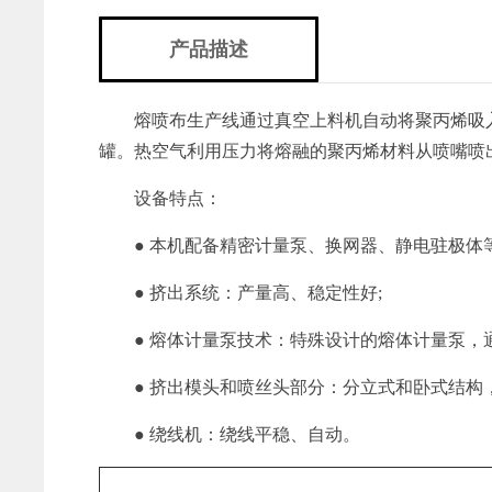
产品描述
熔喷布生产线通过真空上料机自动将聚丙烯吸入螺
罐。热空气利用压力将熔融的聚丙烯材料从喷嘴喷出
设备特点：
● 本机配备精密计量泵、换网器、静电驻极体等，
● 挤出系统：产量高、稳定性好;
● 熔体计量泵技术：特殊设计的熔体计量泵，通
● 挤出模头和喷丝头部分：分立式和卧式结构，
● 绕线机：绕线平稳、自动。