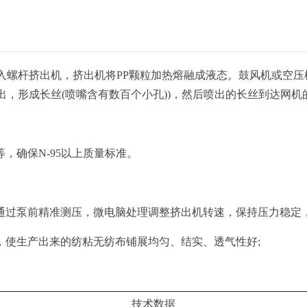
杆挤出机，挤出机将PP颗粒加热熔融成液态。鼓风机或空压
，形成长丝(喷嘴含有数百个小孔))，然后喷出的长丝到达网机
确保N-95以上质量标准。
过泵前精准测压，微电脑处理调整挤出机转速，保持压力稳定，
使生产出来的纺粘无纺布铺展均匀、结实、透气性好;
技术数据