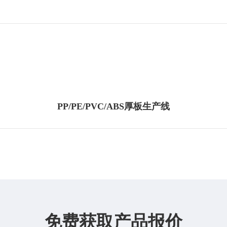
相关产品
PP/PE/PVC/ABS厚板生产线
免费获取产品报价