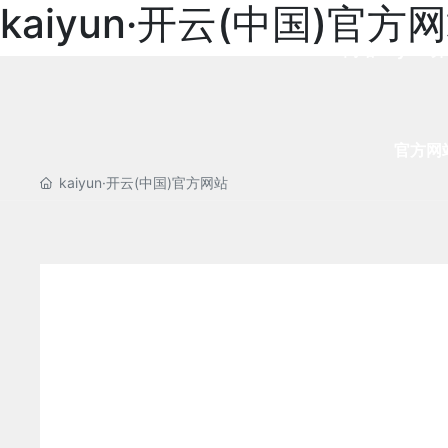
kaiyun·开云(中国)官方
网站kaiyun·
官方网
kaiyun·开云(中国)官方网站