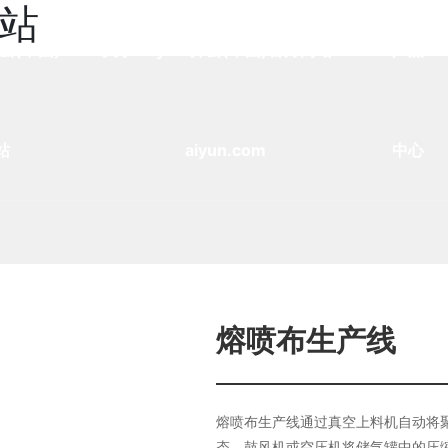
网站
开云(中国)
关于kaiyun·开云(中国)官方网站-k
产品
站
aiyun.com
中心
熔喷布生产线
熔喷布生产线通过真空上料机自动将
态。鼓风机或空压机将储气罐中的压