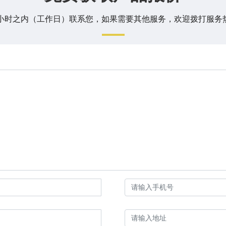
4小时之内（工作日）联系您，如果需要其他服务，欢迎拨打服务